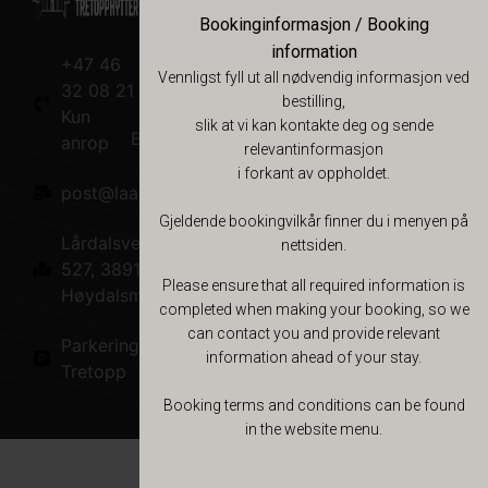
Bookinginformasjon / Booking
Nettsted
Booking
Om oss
information
+47 46
Lokale
Vilkår
Om oss
Vennligst fyll ut all nødvendig informasjon ved
32 08 21
opplevelser
bestilling,
Book nå
Kun
slik at vi kan kontakte deg og sende
Bærekraftsmål
anrop
relevantinformasjon
i forkant av oppholdet.
Veivalg for
post@laardaltretopphytter.no
Norgesferien
Gjeldende bookingvilkår finner du i menyen på
Lårdalsvegen
nettsiden.
Lårdal
527, 3891
Badstue
Please ensure that all required information is
Høydalsmo
completed when making your booking, so we
can contact you and provide relevant
Parkering
information ahead of your stay.
Tretopp
Booking terms and conditions can be found
in the website menu.